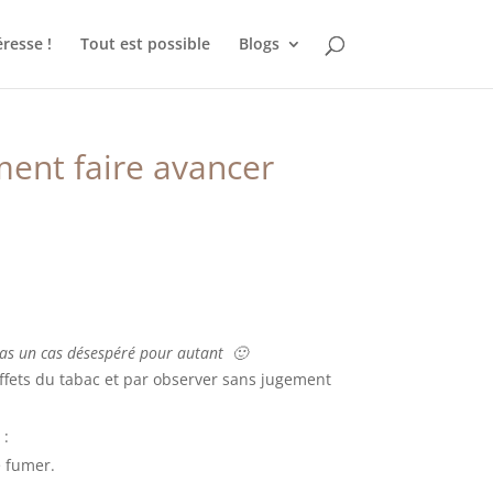
éresse !
Tout est possible
Blogs
ment faire avancer
 pas un cas désespéré pour autant
🙂
fets du tabac et par observer sans jugement
 :
e fumer.