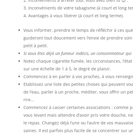
Inconvénients à arrêter (oui, vous avez bien lu 😉
.
Inconvénients de votre tabagisme (à court et long te
Avantages à vous libérer (à court et long terme).
Vous informer, prendre le temps de réfléchir à ces que
guideront tout doucement vers l’envie de prendre soin de
petit à petit.
Si vous êtes déjà un fumeur indécis, un consommateur qui d
Notez chaque cigarette fumée, les circonstances, l’état
sur une échelle de 1 à 5, le degré de plaisir.
Commencez à en parler à vos proches, à vous renseigne
Etablissez une liste des petites choses qui peuvent vous
de l’eau, parler à un proche, méditer, vous offrir un pe
rire…
Commencez à casser certaines associations : comme p
vous levant mais attendre d’avoir pris votre douche, n
le repas. Changez déjà l’une ou l’autre de vos mauvais
saines. Il est parfois plus facile de se concentrer su